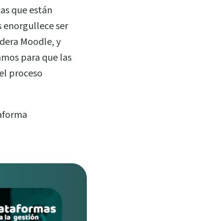
cas que están
s enorgullece ser
idera Moodle, y
amos para que las
 el proceso
taforma