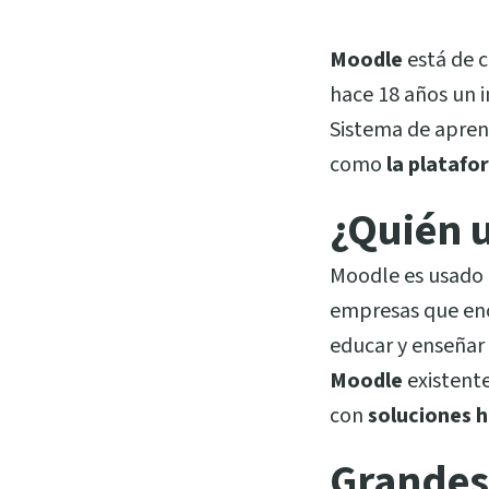
Moodle
está de 
hace 18 años un 
Sistema de apren
como
la platafo
¿Quién 
Moodle es usado 
empresas que enc
educar y enseñar
Moodle
existent
con
soluciones h
Grandes