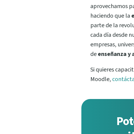
aprovechamos par
haciendo que la
e
parte de la revol
cada día desde n
empresas, univers
de
enseñanza y 
Si quieres capaci
Moodle,
contáct
Pot