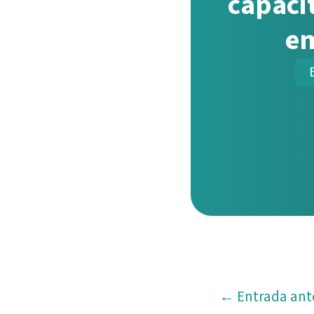
capaci
e
←
Entrada ant