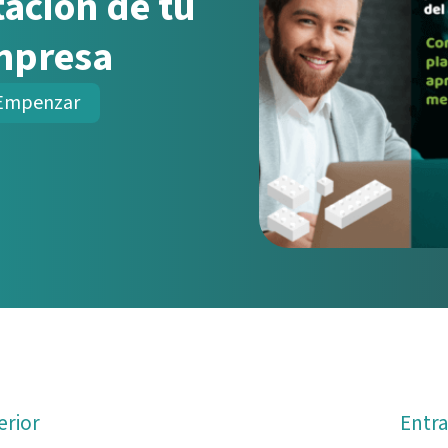
tación de tu
mpresa
Empenzar
erior
Entr