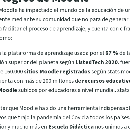
s Moodle ha impactado el mundo de la educación de 
iente mediante su comunidad que no para de generar 
 facilitar el proceso de aprendizaje, y cuenta con cifr
como:
s la plataforma de aprendizaje usada por el
67 %
de la
ión superior del planeta según
ListedTech 2020
. fue
e 160.000
sitios Moodle registrados
según stats.mo
uenta con más de 200 millones de
recursos educativ
 Moodle
subidos por educadores a nivel mundial. stat
ntar que Moodle ha sido una herramienta indispensabl
vos que trajo la pandemia del Covid a todos los países
rior y mucho más en
Escuela Didáctica
nos unimos a e