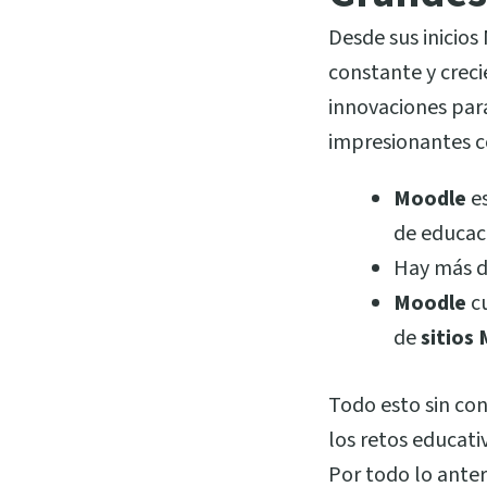
Desde sus inicio
constante y crec
innovaciones para
impresionantes 
Moodle
e
de educac
Hay más d
Moodle
c
de
sitios
Todo esto sin co
los retos educati
Por todo lo ante