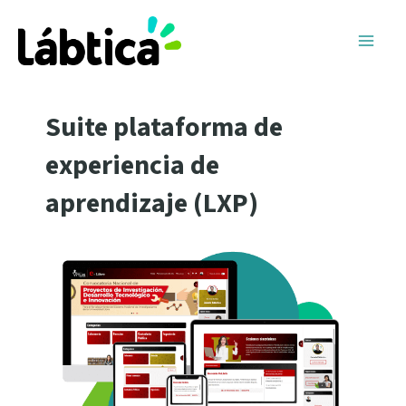
Ir
Main
al
Men
contenido
Suite plataforma de
experiencia de
aprendizaje (LXP)​​