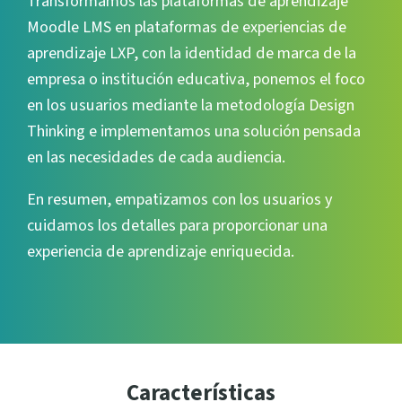
Transformamos las plataformas de aprendizaje
i
Moodle LMS en plataformas de experiencias de
r
aprendizaje LXP, con la identidad de marca de la
v
empresa o institución educativa, ponemos el foco
í
en los usuarios mediante la metodología Design
d
Thinking e implementamos una solución pensada
e
en las necesidades de cada audiencia.
o
En resumen, empatizamos con los usuarios y
cuidamos los detalles para proporcionar una
experiencia de aprendizaje enriquecida.
Características