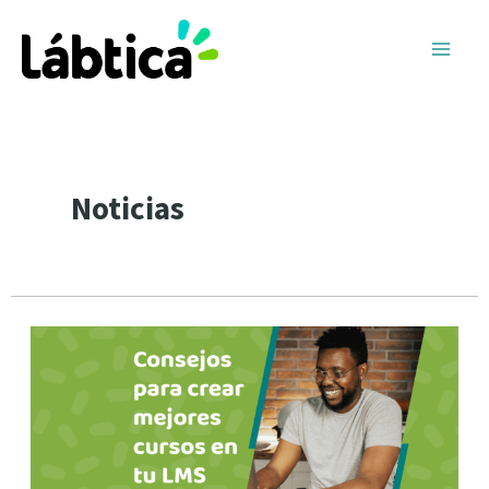
Ir
Navegación
Main
al
de
Men
contenido
entradas
Noticias
Consejos
para
crear
mejores
cursos