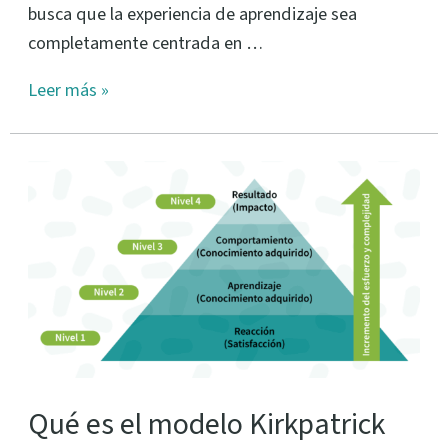
busca que la experiencia de aprendizaje sea
completamente centrada en …
Leer más »
Qué
es
el
modelo
Kirkpatrick
Qué es el modelo Kirkpatrick