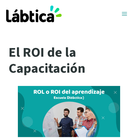
Ir
Navegación
Main
al
de
Men
contenido
entradas
El ROI de la
Capacitación