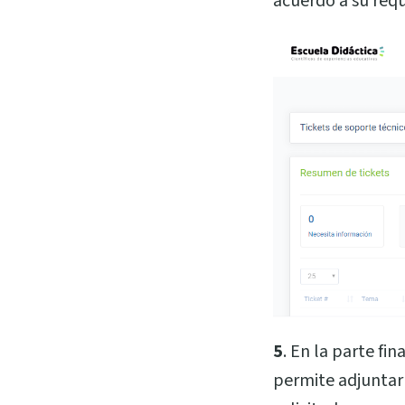
acuerdo a su req
5
. En la parte fi
permite adjuntar 