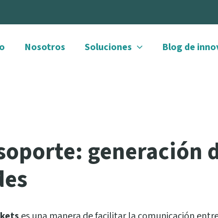
io
Nosotros
Soluciones
Blog de inno
soporte: generación 
des
ckets
es una manera de facilitar la comunicación entr