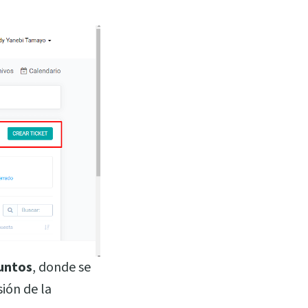
untos
, donde se
ión de la