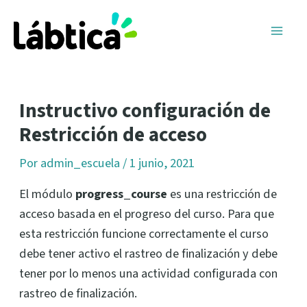
Ir
Navegación
Main
al
de
Men
contenido
entradas
Instructivo configuración de
Restricción de acceso
Por
admin_escuela
/
1 junio, 2021
El módulo
progress_course
es una restricción de
acceso basada en el progreso del curso. Para que
esta restricción funcione correctamente el curso
debe tener activo el rastreo de finalización y debe
tener por lo menos una actividad configurada con
rastreo de finalización.