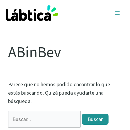
Ir
Buscar
Main
al
por:
Men
contenido
ABinBev
Parece que no hemos podido encontrar lo que
estás buscando. Quizá pueda ayudarte una
búsqueda.